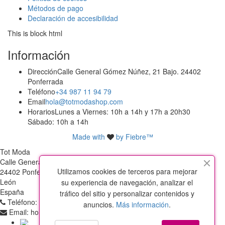
Métodos de pago
Declaración de accesibilidad
This is block html
Información
Dirección
Calle General Gómez Núñez, 21 Bajo. 24402
Ponferrada
Teléfono
+34 987 11 94 79
Email
hola@totmodashop.com
Horarios
Lunes a Viernes: 10h a 14h y 17h a 20h30
Sábado: 10h a 14h
Made with
by Fiebre™
Tot Moda
Calle General Gómez Nuñez, 21 Bajo
Utilizamos cookies de terceros para mejorar
24402 Ponferrada
León
su experiencia de navegación, analizar el
España
tráfico del sitio y personalizar contenidos y
Teléfono:
+34 987 11 94 79
anuncios.
Más información
.
Email:
hola@totmodashop.com