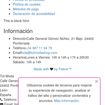
Política de cookies
Métodos de pago
Declaración de accesibilidad
This is block html
Información
Dirección
Calle General Gómez Núñez, 21 Bajo. 24402
Ponferrada
Teléfono
+34 987 11 94 79
Email
hola@totmodashop.com
Horarios
Lunes a Viernes: 10h a 14h y 17h a 20h30
Sábado: 10h a 14h
Made with
by Fiebre™
Tot Moda
Calle General Gómez Nuñez, 21 Bajo
Utilizamos cookies de terceros para mejorar
24402 Ponferrada
León
su experiencia de navegación, analizar el
España
tráfico del sitio y personalizar contenidos y
Teléfono:
+34 987 11 94 79
anuncios.
Más información
.
Email:
hola@totmodashop.com